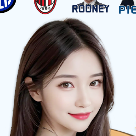
s浙江“程帅澎绕掩护强投”，后场得分
与浙江的“浙江德比”不仅是一场地域荣耀之争，更是一次顶尖后