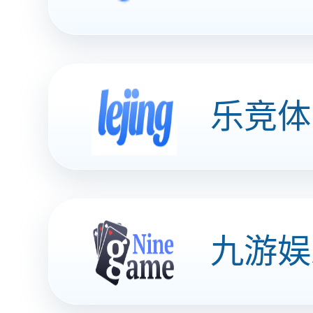
王者荣耀KPL春季赛总决赛：裁判认定“暂
2024年王者荣耀KPL春季赛总决赛在万众瞩目中落下
2026-05-24
爱游戏最新下载
爱游戏最新官方网站 【点击发财🔰