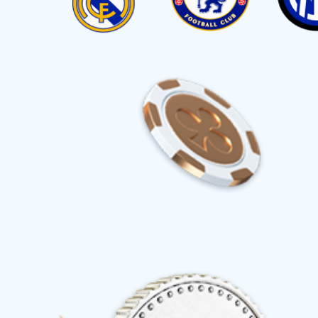
广厦“孙铭徽挡拆发起”v
2026-06-01 13:46
56 次阅读
首页
/
体育看点
在CBA季后赛半决赛的激烈对抗中，广厦