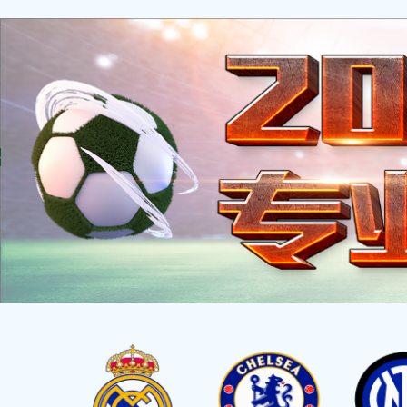
爱游戏最新下载
欢迎访问
爱游戏最新下载
，提供全面
更新千场比赛