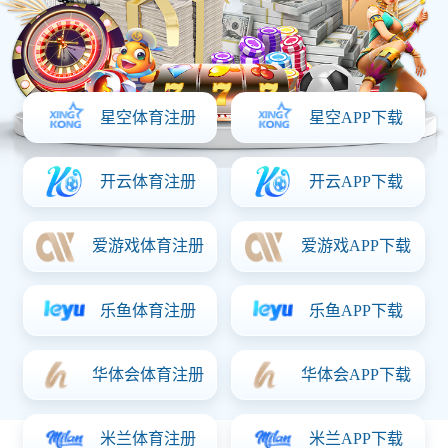
手机App
网页版
韦世豪场均过人2.8次，成都蓉
城攻击端核心数据领跑中超
2026-06-03 13:52
53 次阅读
首页
/
体育看点