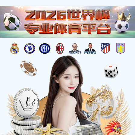
注册入口
爱游戏最新下载
APP与网页版
入口｜畅享全球体育赛事与数
据服务
欢迎访问
爱游戏最新下载
，提供全面覆盖足球、
篮球、电竞等项目的赛事资讯与数据内容， 支
持
APP下载
与
网页使用
，每日同步更新千场比
赛，聚焦热门体育内容， 助您轻松获取赛事动
态，掌握比赛节奏。