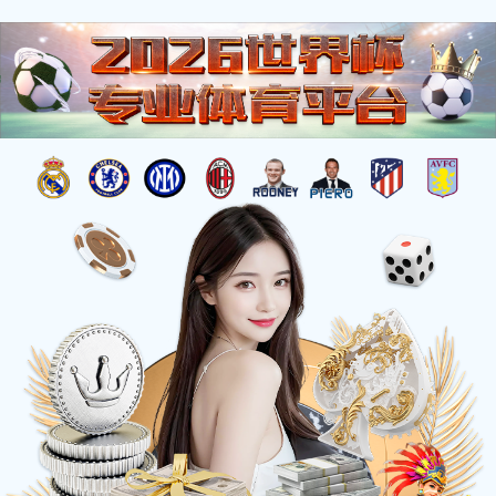
注册入口
爱游戏最新下载
APP与网页版
入口｜畅享全球体育赛事与数
据服务
欢迎访问
爱游戏最新下载
，提供全面覆盖足
球、篮球、电竞等项目的赛事资讯与数据内容，
支持
APP下载
与
网页使用
，每日同步更新千场
比赛，聚焦热门体育内容， 助您轻松获取赛事
动态，掌握比赛节奏。