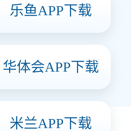
白热化，罗马与亚
阶段，新赛季欧战名额的争夺已然白热...