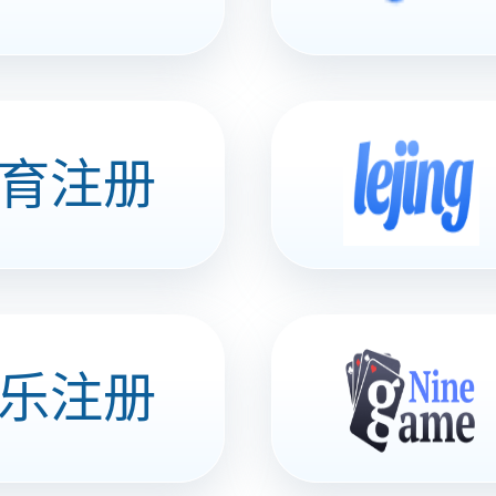
天津津门虎巴顿进球被吹
支拥有三巨头...
中超联赛第某轮的一场焦点战中
2026-07-29
联系我们
快速导航
App下载
关于我们
pport@exingt.com
隐私政策
用户协议
网站地图