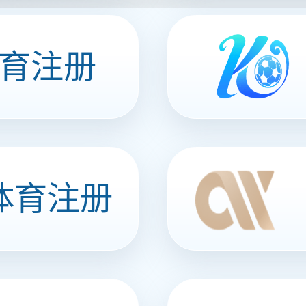
人解雇里弗斯后纳什接任
终遗憾未能进入...
费城76人队在一个失望的赛季
2026-07-27