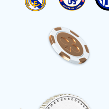
河南队六轮不败狂揽14
2026-06-09 14:01
30 次阅读
首页
/
体育看点
在经历了赛季初的起伏与阵痛后，河南队近