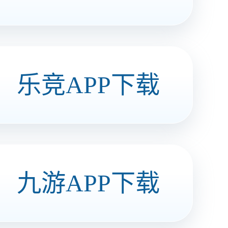
手球在先，慢镜头
，天津津门虎主场对阵对手，比赛进行到...
推荐平台
乐动登陆入口
完美官方网站
爱游戏在线唯一
乐鱼下载
爱游戏官方网页版
华体会·体育