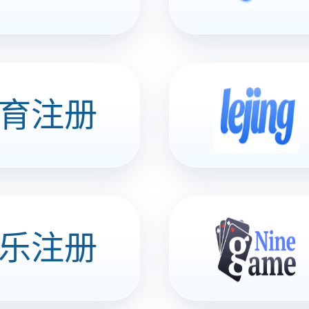
权威荣誉认证
载 坚持以安全规范为基石，获得多项国际标准认证，保障平台稳
ISO 27001 国际信息安全认证