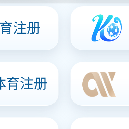
制，更是平台运营的基本责
，有效防范多类潜在风险。
我们不仅构建
问防护
爱游戏最新下载 App 三大核心