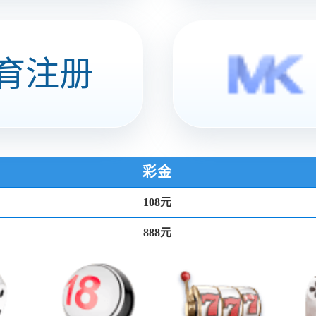
数据加密安全合规奖
平台系统符合国际加密标准，连续通过多轮安全审
查。
联系我们
快速导航
App下载
关于我们
pport@exingt.com
隐私政策
用户协议
网站地图