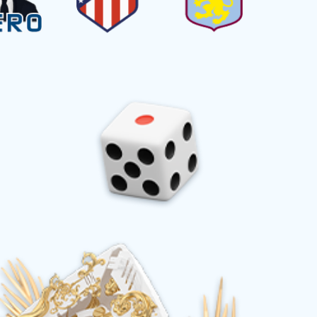
智能分析
结合大数据与趋势洞察，带来更深入的赛事理
解。
。