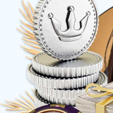
2025 年
v6.3.0 · 2025年10月
推出多端数据同步，浏览记录与个性设置跨设
智能推荐系统优化，结合爱游戏最新下载平台
新增教学专栏，视频+图文讲解提升新用户上
小屏设备适配更新，界面展示更清晰。
v6.2.0 · 2025年8月
新增实时关注榜单，便于掌握高热度赛事。
用户成长系统上线，等级机制展示更直观。
夜间模式优化，适配爱游戏最新下载用户常用
筛选条件优化，支持联赛快速定位。
v6.1.3 · 2025年6月
更新赛事推送机制，数据加载更快。