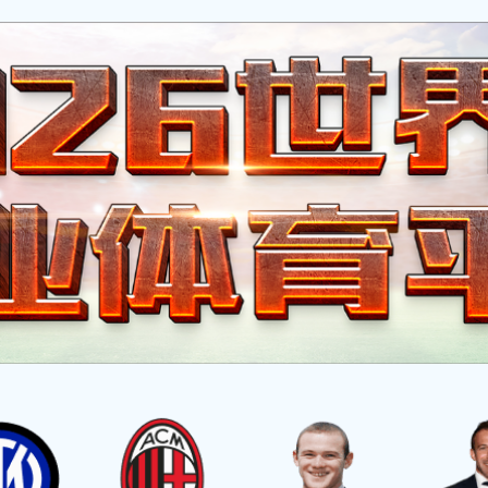
App下载
公司介绍
体育看点
端爱游戏最新下载，畅享体育直
全球热门赛事，集成实时比分、互动社区、深度数据分析等核心
App Store 下载
Google Play 获取
互动社区