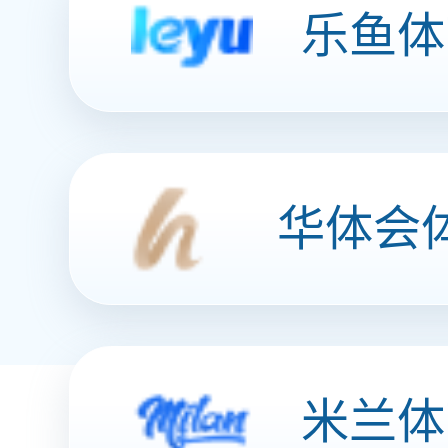
专为体
极速推
从比分变动到红黄牌事件，爱游戏最新下载都能
第一时间知晓。
高清直
提供清晰流畅的视频与图文直播，满足不同场景
观赛需求。